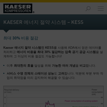
제
품
KAESER 에너지 절약 시스템 – KESS
-
개
요
최대 30% 비용 절감
솔
Kaeser 에너지 절약 시스템인 KESS
를 사용해 ADA에서 얻은 데이터를
루
처리하고
에너지 비용을 최대 30% 절감하는 압축 공기 공급 시스템
을 설
션
계하며 그 이상의 비용 절감도 가능합니다!
-
개
이후
최대한의 효율
달성을 위해
가능한 여러 개념
을
비교
합니다.
요
서비스 수명 전체의 스테이션 성능
도
고려
합니다. 덕분에 부분 부하 작
업의 취약점을 미리 감지하여 해결할 수 있습니다.
서
비
스
-
개
요