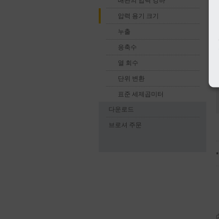
배관의 압력 강하
압력 용기 크기
누출
응축수
열 회수
단위 변환
표준 세제곱미터
다운로드
브로셔 주문
*