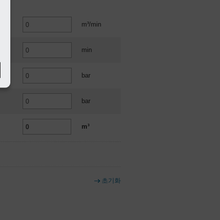
m³/min
min
bar
bar
m³