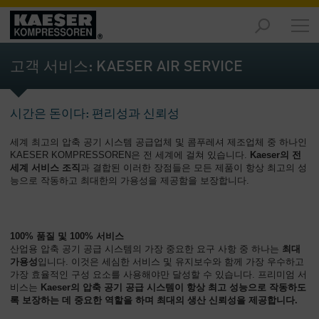
제
품
고객 서비스: KAESER AIR SERVICE
-
개
요
시간은 돈이다: 편리성과 신뢰성
솔
세계 최고의 압축 공기 시스템 공급업체 및 콤푸레셔 제조업체 중 하나인
루
KAESER KOMPRESSOREN은 전 세계에 걸쳐 있습니다.
Kaeser의 전
션
세계 서비스 조직
과 결합된 이러한 장점들은 모든 제품이 항상 최고의 성
-
능으로 작동하고 최대한의 가용성을 제공함을 보장합니다.
개
요
서
100% 품질 및 100% 서비스
산업용 압축 공기 공급 시스템의 가장 중요한 요구 사항 중 하나는
최대
비
가용성
입니다. 이것은 세심한 서비스 및 유지보수와 함께 가장 우수하고
스
가장 효율적인 구성 요소를 사용해야만 달성할 수 있습니다. 프리미엄 서
-
비스는
Kaeser의 압축 공기 공급 시스템이 항상 최고 성능으로 작동하도
개
록 보장하는 데 중요한 역할을 하며 최대의 생산 신뢰성을 제공합니다.
요