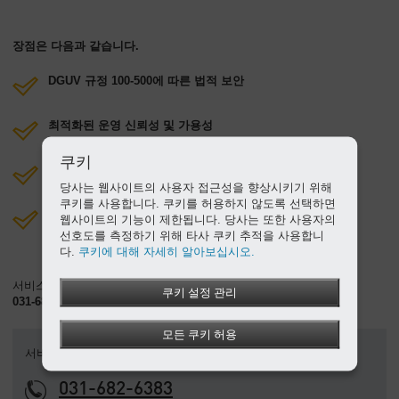
회
사
장점은 다음과 같습니다.
-
DGUV 규정 100-500에 따른 법적 보안
개
요
최적화된 운영 신뢰성 및 가용성
쿠키
에너지 비용 절감
당사는 웹사이트의 사용자 접근성을 향상시키기 위해
쿠키를 사용합니다. 쿠키를 허용하지 않도록 선택하면
장기적 가치 유지
웹사이트의 기능이 제한됩니다. 당사는 또한 사용자의
선호도를 측정하기 위해 타사 쿠키 추적을 사용합니
다.
쿠키에 대해 자세히 알아보십시오.
서비스 번호:
쿠키 설정 관리
031-682-6383
모든 쿠키 허용
서비스 번호
031-682-6383