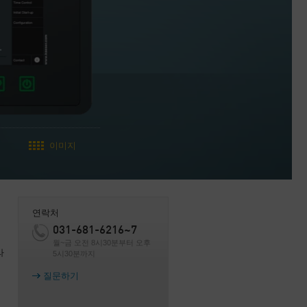
이미지
연락처
031-681-6216~7
월~금 오전 8시30분부터 오후
라
5시30분까지
질문하기
기