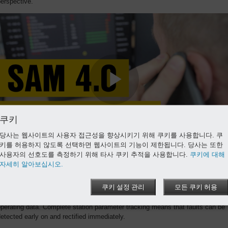
erspective.
쿠키
당사는 웹사이트의 사용자 접근성을 향상시키기 위해 쿠키를 사용합니다. 쿠
키를 허용하지 않도록 선택하면 웹사이트의 기능이 제한됩니다. 당사는 또한
사용자의 선호도를 측정하기 위해 타사 쿠키 추적을 사용합니다.
쿠키에 대해
자세히 알아보십시오.
Monitoring
The SIGMA AIR MANAGER 4.0 enables comprehensive compressed air
쿠키 설정 관리
모든 쿠키 허용
tation monitoring through the recording, archiving and visualisation of
perating data. Complete station parameter tracking means that faults can be
etected early on and rectified immediately.