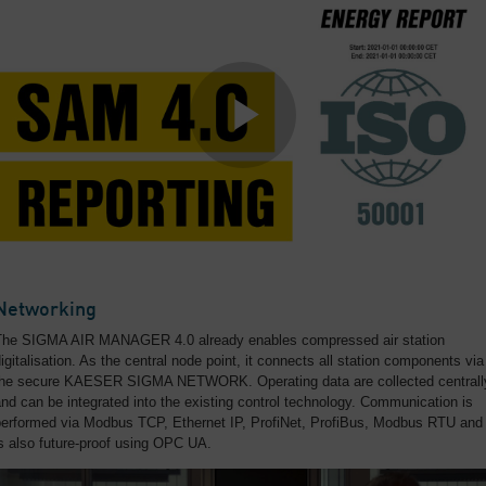
Networking
The SIGMA AIR MANAGER 4.0 already enables compressed air station
igitalisation. As the central node point, it connects all station components via
the secure KAESER SIGMA NETWORK. Operating data are collected centrall
nd can be integrated into the existing control technology. Communication is
performed via Modbus TCP, Ethernet IP, ProfiNet, ProfiBus, Modbus RTU and
s also future-proof using OPC UA.