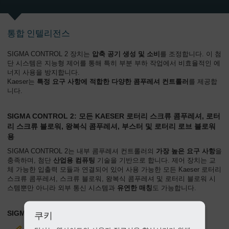
회
사
통합 인텔리전스
-
개
SIGMA CONTROL 2 장치는
압축 공기 생성 및 소비
를 조정합니다. 이 첨
요
단 시스템은 지능형 제어를 통해 특히 부분 부하 작업에서 비효율적인 에
너지 사용을 방지합니다.
Kaeser는
특정 요구 사항에 적합한 다양한 콤푸레셔 컨트롤러
를 제공합
니다.
SIGMA CONTROL 2: 모든 KAESER 로터리 스크류 콤푸레셔, 로터
리 스크류 블로워, 왕복식 콤푸레셔, 부스터 및 로터리 로브 블로워
용
SIGMA CONTROL 2는 내부 콤푸레셔 컨트롤러의
가장 높은 요구 사항
을
충족하며, 첨단
산업용 컴퓨팅
기술을 기반으로 합니다. 제어 장치는 교
체 가능한 입출력 모듈과 연결되어 있어 사용 가능한 모든 Kaeser 로터리
스크류 콤푸레셔, 스크류 블로워, 왕복식 콤푸레셔 및 로터리 블로워 시
스템뿐만 아니라 외부 통신 시스템과
유연한 매칭
도 가능합니다.
SIGMA CONTROL 2의 이점
쿠키
문제 해결 지원: