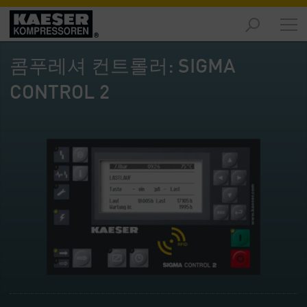
제
품
콤푸레셔 컨트롤러: SIGMA
-
개
CONTROL 2
요
솔
루
션
-
개
요
서
비
스
-
개
요