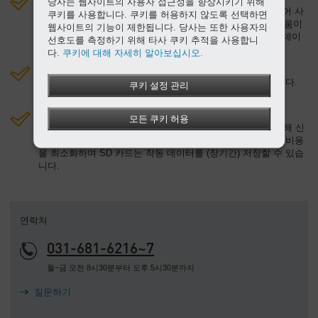
당사는 웹사이트의 사용자 접근성을 향상시키기 위해
산업용 PC에는 마지막 200개의 작업 이벤트를 저장할 수 있어 사
쿠키를 사용합니다. 쿠키를 허용하지 않도록 선택하면
용자와 Kaeser 지원팀이 결함을 빠르게 찾고 재현하는 데 도움이
웹사이트의 기능이 제한됩니다. 당사는 또한 사용자의
됩니다. 또한 내장된 웹 서버를 사용하면 어떤 PC에도 작업 데이
선호도를 측정하기 위해 타사 쿠키 추적을 사용합니
터, 정비 메시지 및 결함 메시지를 표시할 수 있습니다.
다.
쿠키에 대해 자세히 알아보십시오.
국제적인 사용을 위한 준비:
SIGMA CONTROL 2에서는 30개의 언어를 선택할 수 있습니다.
쿠키 설정 관리
논리적인 메뉴 구조를 통해 작업을 단순화할 수 있습니다.
빠르고 쉽게 최신 상태 유지:
모든 쿠키 허용
소프트웨어 업데이트와 작동 매개변수는 SD 카드 슬롯을 통해 신
속하고 편리하게 업로드해 전송할 수 있습니다. 이는 서비스 비용
을 최소화하며 SD 카드는 작동 데이터를 (장기간) 저장할 수 있습
니다.
연락처
031-681-6216~7
월~금 오전 8시30분부터 오후 5시30분까지
질문하기