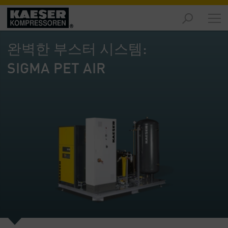
제
품
완벽한 부스터 시스템:
-
개
SIGMA PET AIR
요
솔
루
션
-
개
요
서
비
스
-
개
요