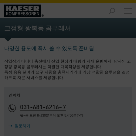
제
품
고정형 왕복동 콤푸레셔
-
개
요
다양한 용도에 즉시 쓸 수 있도록 준비됨
솔
작업장의 타이어 충전에서 산업 현장의 대량의 자재 운반까지, 당사의 고
루
정형 왕복동 콤푸레셔는 탁월한 다목적성을 제공합니다.
션
특정 응용 분야의 요구 사항을 충족시키기에 가장 적합한 솔루션을 결정
-
하도록 자문 서비스를 제공합니다.
개
요
연락처
서
031-681-6216~7
비
스
월~금 오전 8시30분부터 오후 5시30분까지
-
질문하기
개
요