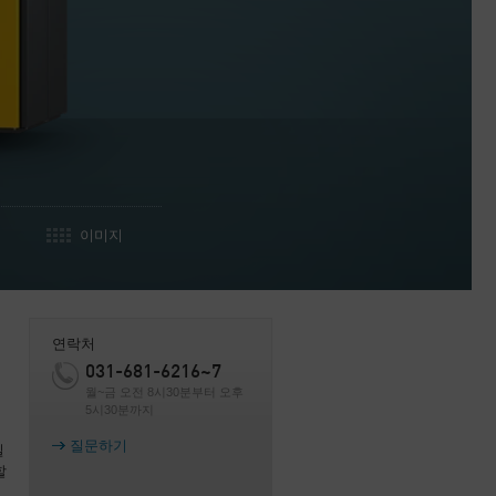
이미지
연락처
031-681-6216~7
월~금 오전 8시30분부터 오후
5시30분까지
질문하기
일
할