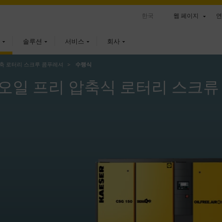
한국
웹 페이지
연
솔루션
서비스
회사
축 로터리 스크루 콤푸레셔
수랭식
오일 프리 압축식 로터리 스크류