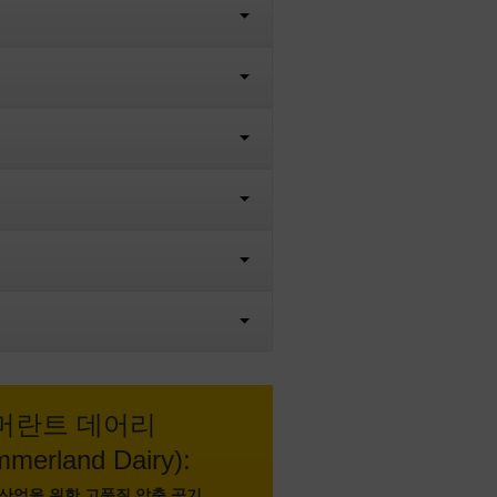
머란트 데어리
mmerland Dairy):
 산업을 위한 고품질 압축 공기