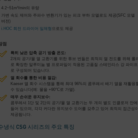
4.2~51m³/min의 유량
가변 속도 제어와 주파수 변환기가 있는 피크 부하 모델로도 제공(SFC 모델
버전)
i.HOC 회전 드라이어 일체형
으로도 제공
장점
특히 낮은 압축 공기 방출 온도:
2개의 공기/물 열 교환기를 위한 튜브 번들은 최적의 열 전도를 위해 롤
로 확장한 알루미늄 별 프로파일이 적용된 고품질 스테인리스 강 파이프
로 구성되어 있습니다.
열 회수를 통한 비용 절감:
Kaeser 열 회수 시스템을 통해 최대 96%의 콤푸레셔 배기 열을 재활용
수 있습니다(예: 물을 +90°C로 가열).
매우 손쉬운 유지보수:
콤푸레셔 1단 및 2단의 공기/물 열 교환기는 두 개의 별도 인클로저 안에
들어 있으며, 각각 커다란 유지보수 도어를 갖추고 있어 최적의 접근성
제공됩니다.
수냉식 CSG 시리즈의 주요 특징