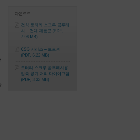
다운로드
건식 로터리 스크루 콤푸레
셔 – 전체 제품군
(PDF,
7.96 MB)
CSG 시리즈 – 브로셔
(PDF, 6.22 MB)
러
로터리 스크루 콤푸레셔용
압축 공기 처리 다이어그램
(PDF, 3.33 MB)
할
이