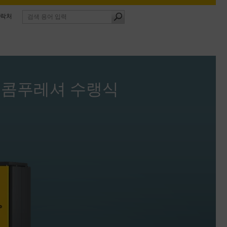
락처
 콤푸레셔 수랭식